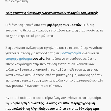
πιο ενοχλητική.
Πώς γίνεται η διάγνωση των ινοκυστικών αλλαγών του μαστού;
Η διάγνωση ξεκινά από την
ψηλάφηση των μαστών
. Η ίδια η
γυναίκα ή ο θεράπων ιατρός εντοπίζουν κατά τη διαδικασία αυτή
τα χαρακτηριστικά μορφώματα.
Στη συνέχεια ανάλογα με την ηλικία και το ιστορικό της γυναίκας
γίνεται σύσταση για υποβολή της σε
μαστογραφία
, αλλά και σε
υπερηχογράφημα
μαστών
. Θα πρέπει να σημειώσουμε, ότι το
υπερηχογράφημα στην περίπτωση εντοπισμού ινοκυστικών
αλλαγών θεωρείται απαραίτητο, καθότι η εξέταση αυτή είναι
κατά κανόνα ακριβέστερη από τη μαστογραφία, όσον αφορά την
εκτίμηση στερεών μορφωμάτων, αλλά και το διαχωρισμό μεταξύ
των μορφωμάτων αυτών και κύστεων.
Αν κριθεί σκόπιμο ο περαιτέρω έλεγχος ενδέχεται να περιλάβει
τη
βιοψία ή τη δια λεπτής βελόνης και υπό υπερηχογραφική
παρακολούθηση λήψη δείγματος από το εντοπισθέν μόρφωμα
.