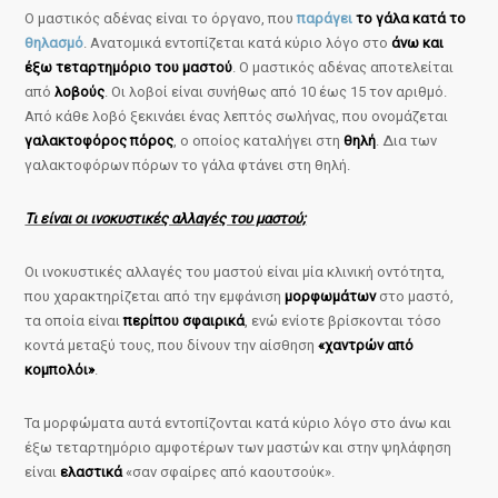
Ο μαστικός αδένας είναι το όργανο, που
παράγει
το γάλα κατά το
θηλασμό
. Ανατομικά εντοπίζεται κατά κύριο λόγο στο
άνω και
έξω τεταρτημόριο του μαστού
. Ο μαστικός αδένας αποτελείται
από
λοβούς
. Οι λοβοί είναι συνήθως από 10 έως 15 τον αριθμό.
Από κάθε λοβό ξεκινάει ένας λεπτός σωλήνας, που ονομάζεται
γαλακτοφόρος πόρος
, ο οποίος καταλήγει στη
θηλή
. Δια των
γαλακτοφόρων πόρων το γάλα φτάνει στη θηλή.
Τι είναι οι ινοκυστικές αλλαγές του μαστού;
Οι ινοκυστικές αλλαγές του μαστού είναι μία κλινική οντότητα,
που χαρακτηρίζεται από την εμφάνιση
μορφωμάτων
στο μαστό,
τα οποία είναι
περίπου σφαιρικά
, ενώ ενίοτε βρίσκονται τόσο
κοντά μεταξύ τους, που δίνουν την αίσθηση
«χαντρών από
κομπολόι»
.
Τα μορφώματα αυτά εντοπίζονται κατά κύριο λόγο στο άνω και
έξω τεταρτημόριο αμφοτέρων των μαστών και στην ψηλάφηση
είναι
ελαστικά
«σαν σφαίρες από καουτσούκ».