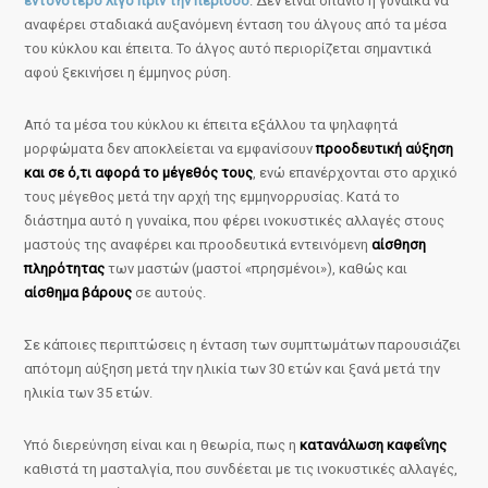
εντονότερο λίγο πριν την περίοδο
. Δεν είναι σπάνιο η γυναίκα να
αναφέρει σταδιακά αυξανόμενη ένταση του άλγους από τα μέσα
του κύκλου και έπειτα. Το άλγος αυτό περιορίζεται σημαντικά
αφού ξεκινήσει η έμμηνος ρύση.
Από τα μέσα του κύκλου κι έπειτα εξάλλου τα ψηλαφητά
μορφώματα δεν αποκλείεται να εμφανίσουν
προοδευτική αύξηση
και σε ό,τι αφορά το μέγεθός τους
, ενώ επανέρχονται στο αρχικό
τους μέγεθος μετά την αρχή της εμμηνορρυσίας. Κατά το
διάστημα αυτό η γυναίκα, που φέρει ινοκυστικές αλλαγές στους
μαστούς της αναφέρει και προοδευτικά εντεινόμενη
αίσθηση
πληρότητας
των μαστών (μαστοί «πρησμένοι»), καθώς και
αίσθημα βάρους
σε αυτούς.
Σε κάποιες περιπτώσεις η ένταση των συμπτωμάτων παρουσιάζει
απότομη αύξηση μετά την ηλικία των 30 ετών και ξανά μετά την
ηλικία των 35 ετών.
Υπό διερεύνηση είναι και η θεωρία, πως η
κατανάλωση καφεΐνης
καθιστά τη μασταλγία, που συνδέεται με τις ινοκυστικές αλλαγές,