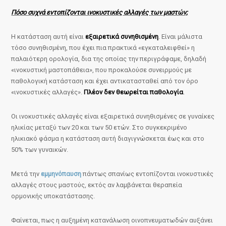
Πόσο συχνά εντοπίζονται ινοκυστικές αλλαγές των μαστών;
Η κατάσταση αυτή είναι
εξαιρετικά συνηθισμένη
. Είναι μάλιστα
τόσο συνηθισμένη, που έχει πια πρακτικά «εγκαταλειφθεί» η
παλαιότερη ορολογία, δια της οποίας την περιγράφαμε, δηλαδή
«ινοκυστική μαστοπάθεια», που προκαλούσε συνειρμούς με
παθολογική κατάσταση και έχει αντικατασταθεί από τον όρο
«ινοκυστικές αλλαγές».
Πλέον δεν θεωρείται παθολογία
.
Οι ινοκυστικές αλλαγές είναι εξαιρετικά συνηθισμένες σε γυναίκες
ηλικίας μεταξύ των 20 και των 50 ετών. Στο συγκεκριμένο
ηλικιακό φάσμα η κατάσταση αυτή διαγιγνώσκεται έως και στο
50% των γυναικών.
Μετά την
εμμηνόπαυση
πάντως σπανίως εντοπίζονται ινοκυστικές
αλλαγές στους μαστούς, εκτός αν λαμβάνεται θεραπεία
ορμονικής υποκατάστασης.
Φαίνεται, πως η αυξημένη κατανάλωση οινοπνευματωδών αυξάνει