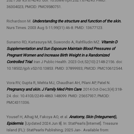
2021 Jul 9;3:674245. doi: 10.3389/frph.2021.674245. PMID:
36304023; PMCID: PMC9580751.
Richardson M.
Understanding the structure and function of the skin.
Nurs Times. 2003 Aug 5-11;99(31):46-8. PMID: 13677123.
Sunarno RD, Kartasurya MI, Suwondo A, Rahfiludin MZ.
Vitamin D
Supplementation and Sun Exposure Maintain Blood Pressures of
Pregnant Women and Increase Birth Weight in a Randomized
Controlled Trial
. Iran J Public Health. 2023 Oct;52(10):2148-2156. doi:
10.18502/ijph.v52i10.13853. PMID: 37899933; PMCID: PMC10612544.
Vora RV, Gupta R, Mehta MJ, Chaudhari AH, Pilani AP, Patel N.
Pregnancy and skin. J Family Med Prim Care
. 2014 Oct-Dec;3(4):318-
24. doi: 10.4103/2249-4863.148099. PMID: 25657937; PMCID:
PMC4311336.
Yousef H, Alhajj M, Fakoya AO, et al.
Anatomy, Skin (Integument),
Epidermis
. [Updated 2024 Jun 8]. In: StatPearls [Internet]. Treasure
Island (FL): StatPearls Publishing; 2025 Jan-. Available from: