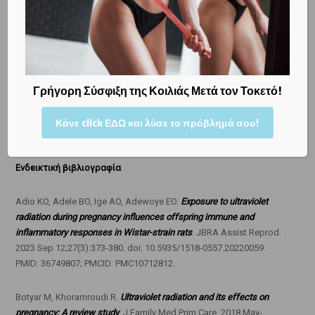
Δρ ΜΕΝΕΛΑΟΣ ΚΩΝ. ΛΥΓΝΟΣ, MSc, PhD
ΜΑΙΕΥΤΗΡ ΧΕΙΡΟΥΡΓΟΣ ΓΥΝΑΙΚΟΛΟΓΟΣ
Master of Science University College London
Γρήγορη Σύσφιξη της Κοιλιάς Μετά τον Τοκετό!
Διδάκτωρ Μαιευτικής Γυναικολογίας
Κάνε click ΕΔΩ και λύσε το πρόβλημά σου!
Ενδεικτική βιβλιογραφία
Adio KO, Adele BO, Ige AO, Adewoye EO.
Exposure to ultraviolet
radiation during pregnancy influences offspring immune and
inflammatory responses in Wistar-strain rats
. JBRA Assist Reprod.
2023 Sep 12;27(3):373-380. doi: 10.5935/1518-0557.20220059.
PMID: 36749807; PMCID: PMC10712812.
Botyar M, Khoramroudi R.
Ultraviolet radiation and its effects on
pregnancy: A review study
. J Family Med Prim Care. 2018 May-