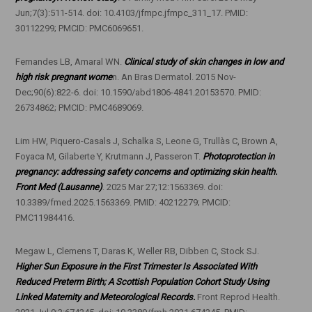
Jun;7(3):511-514. doi: 10.4103/jfmpc.jfmpc_311_17. PMID:
30112299; PMCID: PMC6069651.
Fernandes LB, Amaral WN.
Clinical study of skin changes in low and
high risk pregnant wome
n. An Bras Dermatol. 2015 Nov-
Dec;90(6):822-6. doi: 10.1590/abd1806-4841.20153570. PMID:
26734862; PMCID: PMC4689069.
Lim HW, Piquero-Casals J, Schalka S, Leone G, Trullàs C, Brown A,
Foyaca M, Gilaberte Y, Krutmann J, Passeron T.
Photoprotection in
pregnancy: addressing safety concerns and optimizing skin health.
Front Med (Lausanne)
. 2025 Mar 27;12:1563369. doi:
10.3389/fmed.2025.1563369. PMID: 40212279; PMCID:
PMC11984416.
Megaw L, Clemens T, Daras K, Weller RB, Dibben C, Stock SJ.
Higher Sun Exposure in the First Trimester Is Associated With
Reduced Preterm Birth; A Scottish Population Cohort Study Using
Linked Maternity and Meteorological Records.
Front Reprod Health.