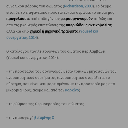
συνολικού βάρους του σώματος (
Richardson, 2003
). Το δέρμα
είναι δε το επιφανειακό προστατευτικό στρώμα, το οποίο μας
προφυλάσσει
από παθογόνους
μικροοργανισμούς
, καθώς και
από τις βλαβερές επιπτώσεις της
υπεριώδους ακτινοβολίας
,
αλλά και από
χημικά ή μηχανικά τραύματα
(
Yousef και
συνεργάτες, 2024
).
Ο κατάλογος των λειτουργιών του αίματος περιλαμβάνει
(Yousef και συνεργάτες, 2024):
• την προστασία του οργανισμού μέσω τοπικών μηχανισμών του
ανοσοποιητικού συστήματος (ανοσοποιητικό ονομάζεται το
σύστημα, που είναι «επιφορτισμένο» με την προστασία μας από
μικρόβια, ιούς, ακόμα και από τον
καρκίνο
)
• τη ρύθμιση της θερμοκρασίας του σώματος
• την παραγωγή
βιταμίνης D