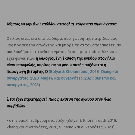
Μήπως να μην βγω καθόλου στον ήλιο, τώρα που είμαι έγκυος;
Ο ήλιος είναι ένα από τα δώρα, που η φύση της πατρίδας μας
μας προσέφερε απλόχερα και μπορείτε να τον απολαύσετε, αν
ακολουθήσετε τα ενδεδειγμένα μέτρα προστασίας. Άλλωστε
έχει φανεί, πως
η λελογισμένη έκθεση της εγκύου στον ήλιο
είναι επωφελής, κυρίως αφού μέσω αυτής αυξάνεται η
παραγωγή βιταμίνης D
(
Botyar & Khoramroudi, 2018
;
Zhang και
συνεργάτες, 2020
;
Megaw και συνεργάτες, 2021
;
Sunarno και
συνεργάτες, 2023
).
Έτσι έχει παρατηρηθεί, πως η έκθεση της εγκύου στον ήλιο
συμβάλλει:
• στην ομαλή εμβρυϊκή ανάπτυξη (Botyar & Khoramroudi, 2018;
Zhang και συνεργάτες, 2020; Sunarno και συνεργάτες, 2023)