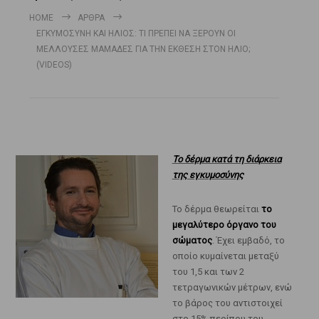
HOME
ΆΡΘΡΑ
ΕΓΚΥΜΟΣΎΝΗ ΚΑΙ ΉΛΙΟΣ: ΤΙ ΠΡΈΠΕΙ ΝΑ ΞΈΡΟΥΝ ΟΙ
ΜΈΛΛΟΥΣΕΣ ΜΑΜΆΔΕΣ ΓΙΑ ΤΗΝ ΈΚΘΕΣΗ ΣΤΟΝ ΉΛΙΟ;
(VIDEOS)
Το δέρμα κατά τη διάρκεια
της εγκυμοσύνης
Το δέρμα θεωρείται
το
μεγαλύτερο όργανο του
σώματος
. Έχει εμβαδό, το
οποίο κυμαίνεται μεταξύ
του 1,5 και των 2
τετραγωνικών μέτρων, ενώ
το βάρος του αντιστοιχεί
στο 15% περίπου του