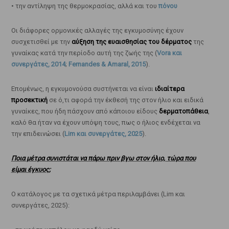
• την αντίληψη της θερμοκρασίας, αλλά και του
πόνου
Οι διάφορες ορμονικές αλλαγές της εγκυμοσύνης έχουν
συσχετισθεί με την
αύξηση της ευαισθησίας του δέρματος
της
γυναίκας κατά την περίοδο αυτή της ζωής της (
Vora και
συνεργάτες, 2014
;
Fernandes & Amaral, 2015
).
Επομένως, η εγκυμονούσα συστήνεται να είναι
ιδιαίτερα
προσεκτική
σε ό,τι αφορά την έκθεσή της στον ήλιο και ειδικά
γυναίκες, που ήδη πάσχουν από κάποιου είδους
δερματοπάθεια
,
καλό θα ήταν να έχουν υπόψη τους, πως ο ήλιος ενδέχεται να
την επιδεινώσει (
Lim και συνεργάτες, 2025
).
Ποια μέτρα συνιστάται να πάρω πριν βγω στον ήλιο, τώρα που
είμαι έγκυος;
Ο κατάλογος με τα σχετικά μέτρα περιλαμβάνει (Lim και
συνεργάτες, 2025):