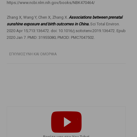
https://www.ncbi.nlm.nih.gov/books/NBK470464/
Zhang X, Wang Y, Chen X, Zhang X.
Associations between prenatal
sunshine exposure and birth outcomes in China.
Sci Total Environ.
2020 Apr 15;713:136472. doi: 10.1016/j.scitotenv.2019.136472. Epub
2020 Jan 7. PMID: 31955080; PMCID: PMC7047502.
ΕΓΚΥΜΟΣΥΝΗ ΚΑΙ ΟΜΟΡΦΙΑ
Bρείτε μας στο You Tube!