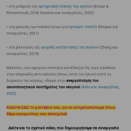
• στη ρύθμιση της
αρτηριακής πίεσης της εγκύου
(Botyar &
Khoramroudi, 2018; Sunarno και συνεργάτες, 2023)
• στη μείωση των πιθανοτήτων για
πρόωρο τοκετό
(Megaw και
συνεργάτες, 2021)
• στη βελτίωση της
ψυχικής κατάστασης της εγκύου
(Zhang και
συνεργάτες, 2019)
Μελέτες, που αφορούν ποντίκια κατέδειξαν δε, πως η έκθεση
στην υπεριώδη ακτινοβολία (όπως αυτή του ήλιου) κατά τη
διάρκεια της κύησης, οδηγεί στην
ενεργοποίηση του
ανοσοποιητικού συστήματος του νεογνού
(
Adio και συνεργάτες,
2023
).
Κλείστε ΕΔΩ το ραντεβού σας, για να αντιμετωπίσουμε όποιο
θέμα εγκυμοσύνης σας απασχολεί!
Δείτε και το σχετικό video, που δημιουργήσαμε σε συνεργασία