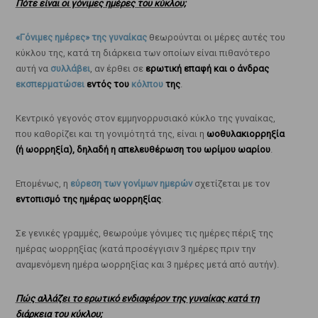
Πότε είναι οι γόνιμες ημέρες του κύκλου;
«Γόνιμες ημέρες» της γυναίκας
θεωρούνται οι μέρες αυτές του
κύκλου της, κατά τη διάρκεια των οποίων είναι πιθανότερο
αυτή να
συλλάβει
, αν έρθει σε
ερωτική επαφή και ο άνδρας
εκσπερματώσει
εντός του
κόλπου
της
.
Κεντρικό γεγονός στον εμμηνορρυσιακό κύκλο της γυναίκας,
που καθορίζει και τη γονιμότητά της, είναι η
ωοθυλακιορρηξία
(ή ωορρηξία), δηλαδή η απελευθέρωση του ωρίμου ωαρίου
.
Επομένως, η
εύρεση των γονίμων ημερών
σχετίζεται με τον
εντοπισμό της ημέρας ωορρηξίας
.
Σε γενικές γραμμές, θεωρούμε γόνιμες τις ημέρες πέριξ της
ημέρας ωορρηξίας (κατά προσέγγισιν 3 ημέρες πριν την
αναμενόμενη ημέρα ωορρηξίας και 3 ημέρες μετά από αυτήν).
Πώς αλλάζει το ερωτικό ενδιαφέρον της γυναίκας κατά τη
διάρκεια του κύκλου;