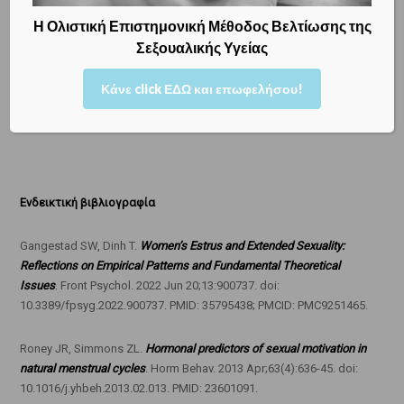
Η Ολιστική Επιστημονική Μέθοδος Βελτίωσης της
Σεξουαλικής Υγείας
Δρ ΜΕΝΕΛΑΟΣ ΚΩΝ. ΛΥΓΝΟΣ, MSc, PhD
ΜΑΙΕΥΤΗΡ ΧΕΙΡΟΥΡΓΟΣ ΓΥΝΑΙΚΟΛΟΓΟΣ
Κάνε click ΕΔΩ και επωφελήσου!
Master of Science University College London
Διδάκτωρ Μαιευτικής Γυναικολογίας
Ενδεικτική βιβλιογραφία
Gangestad SW, Dinh T.
Women’s Estrus and Extended Sexuality:
Reflections on Empirical Patterns and Fundamental Theoretical
Issues
. Front Psychol. 2022 Jun 20;13:900737. doi:
10.3389/fpsyg.2022.900737. PMID: 35795438; PMCID: PMC9251465.
Roney JR, Simmons ZL.
Hormonal predictors of sexual motivation in
natural menstrual cycles
. Horm Behav. 2013 Apr;63(4):636-45. doi:
10.1016/j.yhbeh.2013.02.013. PMID: 23601091.