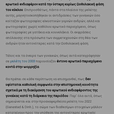
ερωτικό ενδιαφέρον κατά την ύστερη κυρίως Ωοθυλακική φάση
του κύκλου
. Επιπροσθέτως, πάντα στα πλαίσια της μελέτης
αυτής, μαγνητοσκοπήθηκαν οι αντιδράσεις των γυναικών όσο
κοίταζαν φωτογραφίες ελκυστικών γυμνών ανδρών, αλλά και
φωτογραφίες χωρίς καθόλου ερωτικό περιεχόμενο, όπως
φωτογραφίες με γατάκια και κουνελάκια. Οι εκφράσεις
απόλαυσης στα πρόσωπα των συμμετεχουσών στη θέα των
ανδρών ήταν εντονότερες κατά την Ωοθυλακική φάση.
Τέλος και τα όνειρα των γυναικών, όπως αυτά κατεγράφησαν
σε
μελέτη του 2003
παρουσίαζαν
έντονο ερωτικό περιεχόμενο
κοντά στην ωορρηξία
.
Θα πρέπει σε κάθε περίπτωση να επισημανθεί, πως
δεν
υφίσταται καθολική συμφωνία στην επιστημονική κοινότητα
σχετικά με τη διακύμανση του ερωτικού ενδιαφέροντος της
γυναίκας κατά τη διάρκεια της περιόδου
. Παρ’ όλα αυτά, όπως
σημειώνεται και στην προαναφερθείσα μελέτη του 2022
(Ganestad & Dinh.), το σώμα των διαθεσίμων στοιχείων μάλλον
κατατείνουν προς την υπόθεση της εντονότερης ερωτικής