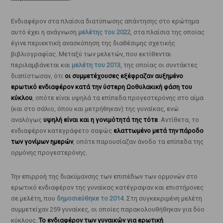
Ενδιαφέρον στα πλαίσια διατύπωσης απάντησης στο ερώτημα
αυτό έχει η ανάγνωση
μελέτης του 2022
, στα πλαίσια της οποίας
έγινε περιεκτική ανασκόπηση της διαθέσιμης σχετικής
βιβλιογραφίας. Μεταξύ των μελετών, που εκτίθενται
περιλαμβάνεται και
μελέτη του 2013
, της οποίας οι συντάκτες
διαπίστωσαν, ότι
οι συμμετέχουσες εξέφραζαν αυξημένο
ερωτικό ενδιαφέρον κατά την ύστερη Ωοθυλακική φάση του
κύκλου
, οπότε είναι υψηλά τα επίπεδα προγεστερόνης στο αίμα
(και στο σάλιο, όπου και μετρήθηκαν) της γυναίκας, ενώ
αναλόγως
υψηλή είναι και η γονιμότητά της τότε
. Αντίθετα, το
ενδιαφέρον κατεγράφετο σαφώς
ελαττωμένο μετά την πάροδο
των γονίμων ημερών
, οπότε παρουσίαζαν άνοδο τα επίπεδα της
ορμόνης προγεστερόνης.
Την επιρροή της διακύμανσης των επιπέδων των ορμονών στο
ερωτικό ενδιαφέρον της γυναίκας κατέγραψαν και επιστήμονες
σε μελέτη, που
δημοσιεύθηκε το 2014
. Στη συγκεκριμένη μελέτη
συμμετείχαν 259 γυναίκες, οι οποίες παρακολουθήθηκαν για δύο
κύκλους.
Το ενδιαφέρον των γυναικών για ερωτική