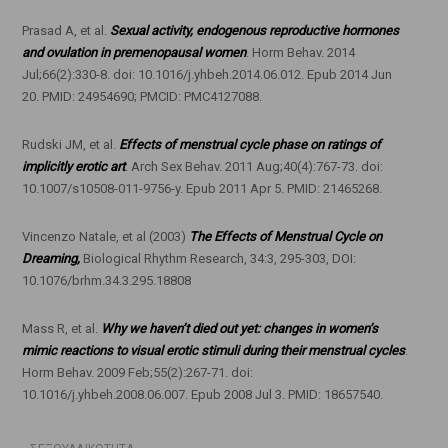
Prasad A, et al.
Sexual activity, endogenous reproductive hormones
and ovulation in premenopausal women
. Horm Behav. 2014
Jul;66(2):330-8. doi: 10.1016/j.yhbeh.2014.06.012. Epub 2014 Jun
20. PMID: 24954690; PMCID: PMC4127088.
Rudski JM, et al.
Effects of menstrual cycle phase on ratings of
implicitly erotic art
. Arch Sex Behav. 2011 Aug;40(4):767-73. doi:
10.1007/s10508-011-9756-y. Epub 2011 Apr 5. PMID: 21465268.
Vincenzo Natale, et al (2003)
The Effects of Menstrual Cycle on
Dreaming,
Biological Rhythm Research, 34:3, 295-303, DOI:
10.1076/brhm.34.3.295.18808
Mass R, et al.
Why we haven’t died out yet: changes in women’s
mimic reactions to visual erotic stimuli during their menstrual cycles
.
Horm Behav. 2009 Feb;55(2):267-71. doi:
10.1016/j.yhbeh.2008.06.007. Epub 2008 Jul 3. PMID: 18657540.