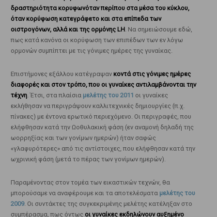
δραστηριότητα κορυφωνόταν περίπου στα μέσα του κύκλου,
όταν κορύφωση κατεγράφετο και στα επίπεδα των
οιστρογόνων, αλλά και της ορμόνης LH
. Να σημειώσουμε εδώ,
πως κατά κανόνα οι κορύφωση των επιπέδων των εν λόγω
ορμονών συμπίπτει με τις γόνιμες ημέρες της γυναίκας.
Επιστήμονες εξάλλου κατέγραψαν
κοντά στις γόνιμες ημέρες
διαφορές και στον τρόπο, που οι γυναίκες αντιλαμβάνονται την
τέχνη
. Έτσι, στα πλαίσια
μελέτης του 2011
οι γυναίκες
εκλήθησαν να περιγράψουν καλλιτεχνικές δημιουργίες (π.χ.
πίνακες) με έντονα ερωτικό περιεχόμενο. Οι περιγραφές, που
ελήφθησαν κατά την Ωοθυλακική φάση (εν αναμονή δηλαδή της
ωορρηξίας και των γονίμων ημερών) ήταν σαφώς
«γλαφυρότερες» από τις αντίστοιχες, που ελήφθησαν κατά την
ωχρινική φάση (μετά το πέρας των γονίμων ημερών).
Παραμένοντας στον τομέα των εικαστικών τεχνών, θα
μπορούσαμε να αναφέρουμε και τα αποτελέσματα
μελέτης του
2009
. Οι συντάκτες της συγκεκριμένης μελέτης κατέληξαν στο
συμπέρασμα, πως όντως
οι γυναίκες εκδηλώνουν αυξημένο