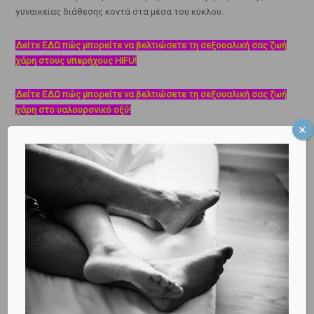
γυναικείας διάθεσης κοντά στα μέσα του κύκλου.
Δείτε ΕΔΩ πώς μπορείτε να βελτιώσετε τη σεξουαλική σας ζωή
χάρη στους υπερήχους HIFU!
Δείτε ΕΔΩ πώς μπορείτε να βελτιώσετε τη σεξουαλική σας ζωή
χάρη στο υαλουρονικό οξύ!
Κλείστε ΕΔΩ το ραντεβού σας, για να αντιμετωπίσουμε όποιο
γυναικολογικό θέμα, θέμα εγκυμοσύνης ή θέμα υπογονιμότητας
σας απασχολεί!
Διαβάστε ακόμα:
– Οι γυναίκες παρουσιάζουν μεγαλύτερο ερωτικό ενδιαφέρον
κοντά στην ωορρηξία;