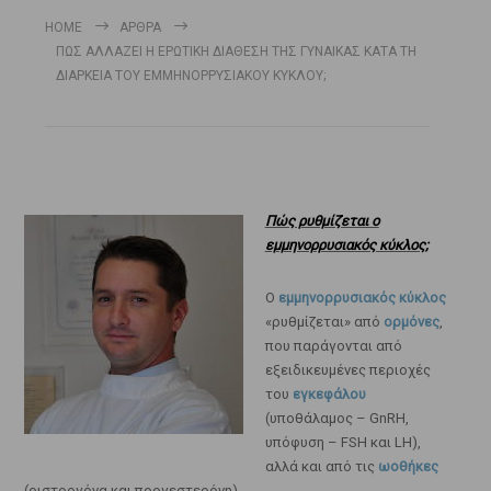
HOME
ΆΡΘΡΑ
ΠΩΣ ΑΛΛΑΖΕΙ Η ΕΡΩΤΙΚΗ ΔΙΑΘΕΣΗ ΤΗΣ ΓΥΝΑΙΚΑΣ ΚΑΤΑ ΤΗ
ΔΙΑΡΚΕΙΑ ΤΟΥ ΕΜΜΗΝΟΡΡΥΣΙΑΚΟΥ ΚΥΚΛΟΥ;
Πώς ρυθμίζεται ο
εμμηνορρυσιακός κύκλος;
Ο
εμμηνορρυσιακός κύκλος
«ρυθμίζεται» από
ορμόνες
,
που παράγονται από
εξειδικευμένες περιοχές
του
εγκεφάλου
(υποθάλαμος – GnRH,
υπόφυση – FSH και LH),
αλλά και από τις
ωοθήκες
(οιστρογόνα και προγεστερόνη)