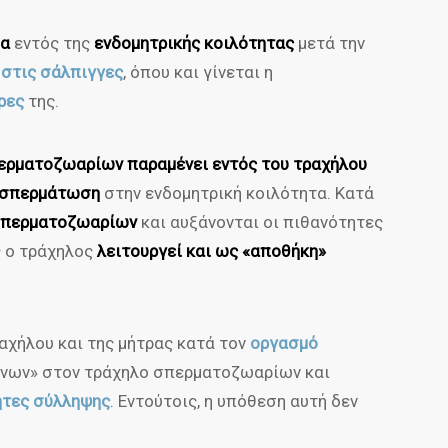
ια
εντός της
ενδομητρικής κοιλότητας
μετά την
α
στις σάλπιγγες
, όπου και γίνεται η
ρες
της.
ερματοζωαρίων παραμένει εντός του τραχήλου
εκσπερμάτωση
στην ενδομητρική κοιλότητα. Κατά
 σπερματοζωαρίων
και αυξάνονται οι πιθανότητες
ς ο τράχηλος
λειτουργεί και ως «αποθήκη»
αχήλου και της μήτρας κατά τον
οργασμό
νων» στον τράχηλο σπερματοζωαρίων και
ητες σύλληψης
. Εντούτοις, η υπόθεση αυτή δεν