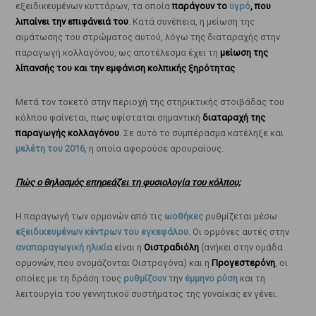
εξειδικευμένων κυττάρων, τα οποία
παράγουν το
υγρό
, που
λιπαίνει την επιφάνειά του
. Κατά συνέπεια, η μείωση της
αιμάτωσης του στρώματος αυτού, λόγω της διαταραχής στην
παραγωγή κολλαγόνου, ως αποτέλεσμα έχει τη
μείωση της
λίπανσής του και την εμφάνιση κολπικής ξηρότητας
.
Μετά τον τοκετό στην περιοχή της στηρικτικής στοιβάδας του
κόλπου φαίνεται, πως υφίσταται σημαντική
διαταραχή της
παραγωγής κολλαγόνου
. Σε αυτό το συμπέρασμα κατέληξε και
μελέτη του 2016
, η οποία αφορούσε αρουραίους.
Πώς ο θηλασμός επηρεάζει τη φυσιολογία του κόλπου;
Η παραγωγή των ορμονών από τις
ωοθήκες
ρυθμίζεται μέσω
εξειδικευμένων κέντρων του εγκεφάλου
. Οι ορμόνες αυτές στην
αναπαραγωγική ηλικία
είναι η
Οιστραδιόλη
(ανήκει στην ομάδα
ορμονών, που ονομάζονται Οιστρογόνα) και η
Προγεστερόνη
, οι
οποίες με τη δράση τους
ρυθμίζουν
την
έμμηνο ρύση
και τη
λειτουργία του γεννητικού συστήματος της γυναίκας εν γένει.