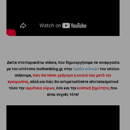
Δείτε στα παρακάτω videos, που δημιουργήσαμε σε συνεργασία
με τον ιστότοπο mothersblog.gr, στην
ομάδα ειδικών
του οποίου
ανήκουμε,
πώς θα πέσει γρήγορα η κοιλιά σας μετά την
εγκυμοσύνη
, αλλά και
πώς θα αντιμετωπίσετε αποτελεσματικά
τόσο την
ακράτεια ούρων
, όσο και την
κολπική ξηρότητα
, που
είναι συχνές τότε!