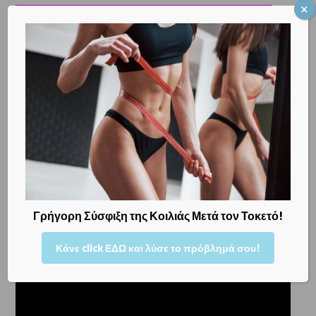
ξηρότητα, τον πόνο στη σεξουαλική επαφή και για καλύτερη
σεξουαλική ζωή!
Κλείστε ΕΔΩ το ραντεβού σας, για να αντιμετωπίσουμε όποιο
γυναικολογικό θέμα, θέμα εγκυμοσύνης ή θέμα υπογονιμότητας
σας απασχολεί!
Δείτε και το σχετικό video, που δημιουργήσαμε σε συνεργασία
με τον ιστότοπο mothersblog.gr, στην
ομάδα ειδικών
του οποίου
ανήκουμε!
Γρήγορη Σύσφιξη της Κοιλιάς Μετά τον Τοκετό!
Κάνε click ΕΔΩ και λύσε το πρόβλημά σου!