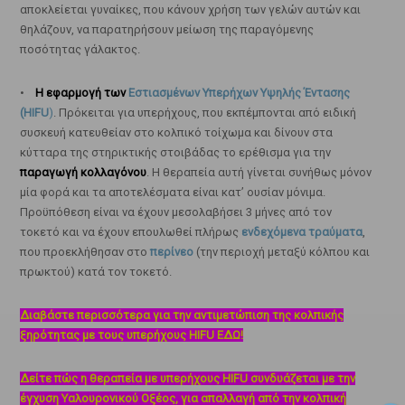
αποκλείεται γυναίκες, που κάνουν χρήση των γελών αυτών και
θηλάζουν, να παρατηρήσουν μείωση της παραγόμενης
ποσότητας γάλακτος.
•
Η εφαρμογή των
Εστιασμένων Υπερήχων Υψηλής Έντασης
(HIFU
)
. Πρόκειται για υπερήχους, που εκπέμπονται από ειδική
συσκευή κατευθείαν στο κολπικό τοίχωμα και δίνουν στα
κύτταρα της στηρικτικής στοιβάδας το ερέθισμα για την
παραγωγή κολλαγόνου
. Η θεραπεία αυτή γίνεται συνήθως μόνον
μία φορά και τα αποτελέσματα είναι κατ’ ουσίαν μόνιμα.
Προϋπόθεση είναι να έχουν μεσολαβήσει 3 μήνες από τον
τοκετό και να έχουν επουλωθεί πλήρως
ενδεχόμενα τραύματα
,
που προεκλήθησαν στο
περίνεο
(την περιοχή μεταξύ κόλπου και
πρωκτού) κατά τον τοκετό.
Διαβάστε περισσότερα για την αντιμετώπιση της κολπικής
ξηρότητας με τους υπερήχους HIFU ΕΔΩ!
Δείτε πώς η θεραπεία με υπερήχους HIFU συνδυάζεται με την
έγχυση Υαλουρονικού Οξέος, για απαλλαγή από την κολπική