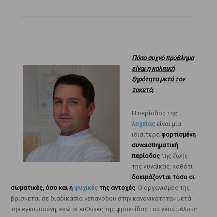
Πόσο συχνό πρόβλημα
είναι η κολπική
ξηρότητα μετά τον
τοκετό;
Η περίοδος της
λοχείας
είναι μία
ιδιαίτερα
φορτισμένη
συναισθηματική
περίοδος
της ζωής
της γυναίκας, καθότι
δοκιμάζονται τόσο οι
σωματικές, όσο και η
ψυχικές
της αντοχές
. Ο οργανισμός της
βρίσκεται σε διαδικασία «επανόδου στην κανονικότητα» μετά
την εγκυμοσύνη, ενώ οι ευθύνες της φροντίδας του νέου μέλους