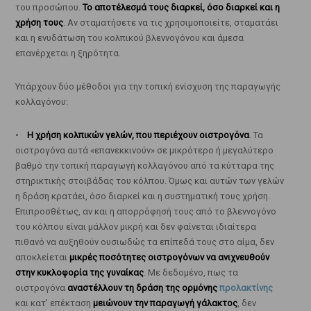
του προσώπου.
Το αποτέλεσμά τους διαρκεί, όσο διαρκεί και η
χρήση τους
. Αν σταματήσετε να τις χρησιμοποιείτε, σταματάει
και η ενυδάτωση του κολπικού βλεννογόνου και άμεσα
επανέρχεται η ξηρότητα.
Υπάρχουν δύο μέθοδοι για την τοπική ενίσχυση της παραγωγής
κολλαγόνου:
•
Η χρήση κολπικών γελών, που περιέχουν οιστρογόνα
. Τα
οιστρογόνα αυτά «επανεκκινούν» σε μικρότερο ή μεγαλύτερο
βαθμό την τοπική παραγωγή κολλαγόνου από τα κύτταρα της
στηρικτικής στοιβάδας του κόλπου. Όμως και αυτών των γελών
η δράση κρατάει, όσο διαρκεί και η συστηματική τους χρήση.
Επιπροσθέτως, αν και η απορρόφησή τους από το βλεννογόνο
του κόλπου είναι μάλλον μικρή και δεν φαίνεται ιδιαίτερα
πιθανό να αυξηθούν ουσιωδώς τα επίπεδά τους στο αίμα, δεν
αποκλείεται
μικρές ποσότητες οιστρογόνων να ανιχνευθούν
στην κυκλοφορία της γυναίκας
. Με δεδομένο, πως τα
οιστρογόνα
αναστέλλουν τη δράση της ορμόνης
προλακτίνης
και κατ’ επέκταση
μειώνουν την παραγωγή γάλακτος
, δεν