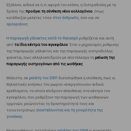
Εξάλλου, ειδικά σε ό,τι αφορά τον κόλπο, η Οιστραδιόλη με τη
δράση της
προάγει τη σύνθεση νέου κολλαγόνου
, όπως
κατέδειξαν μελέτες τόσο
στον άνθρωπο
, όσο και σε
αρουραίους
.
Η
παραγωγή γάλακτος κατά το θηλασμό
ρυθμίζεται και αυτή
από
τα ίδια κέντρα του εγκεφάλου
. Έτσι ο μηχανισμός ρύθμισης
της παραγωγής γάλακτος και της παραγωγής οιστραδιόλης
φαίνεται, πως αλληλοεπιδρούν με αποτέλεσμα τη
μείωση της
παραγωγής οιστρογόνων από τις ωοθήκες
.
Μάλιστα, σε
μελέτη του 2001
διατυπώθηκε η υπόθεση, πως οι
θηλαστικές κινήσεις του μωρού «ενεργοποιούν» ειδικά
ερεθίσματα, τα οποία επιδρούν απευθείας στα κέντρα του
εγκεφάλου, που ρυθμίζουν την παραγωγή των ωοθηκικών
ορμονών, μειώνοντας τη δραστηριότητά τους και
τοιουτοτρόπως
αναστέλλοντας και τη γονιμότητα της
γυναίκας
.
Επιπροσθέτως, στα πλαίσια
μελέτης του 2004
οι ερευνητές