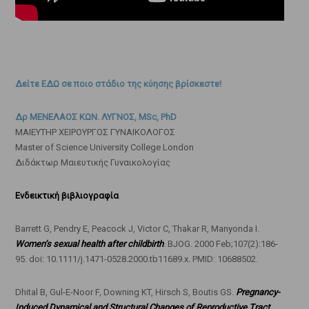
Δείτε ΕΔΩ σε ποιο στάδιο της κύησης βρίσκεστε!
Δρ ΜΕΝΕΛΑΟΣ ΚΩΝ. ΛΥΓΝΟΣ, MSc, PhD
ΜΑΙΕΥΤΗΡ ΧΕΙΡΟΥΡΓΟΣ ΓΥΝΑΙΚΟΛΟΓΟΣ
Master of Science University College London
Διδάκτωρ Μαιευτικής Γυναικολογίας
Ενδεικτική βιβλιογραφία
Barrett G, Pendry E, Peacock J, Victor C, Thakar R, Manyonda I.
Women’s sexual health after childbirth
. BJOG. 2000 Feb;107(2):186-
95. doi: 10.1111/j.1471-0528.2000.tb11689.x. PMID: 10688502.
Dhital B, Gul-E-Noor F, Downing KT, Hirsch S, Boutis GS.
Pregnancy-
Induced Dynamical and Structural Changes of Reproductive Tract