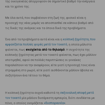
της οικογενείας απορροφούν σε σημαντικό βαθμό την ενέργεια
και το χρόνο της.
Με όλα αυτά, που συμβαίνουν στη ζωή της, φυσικό είναι η
προσοχή της νέας μαμάς να αποσπασθεί σε κάποιο βαθμό από
τις δικές της ανάγκες και τα όποια δικά της προβλήματα.
Ένα από τα προβλήματα αυτά είναι και η
κολπική ξηρότητα, που
εμφανίζεται πολλές φορές μετά τον τοκετό
, η οποία μάλιστα
φαίνεται, πως
ενισχύεται από το θηλασμό
. Η συχνότητα της
κολπικής ξηρότητας μετά τον τοκετό φαίνεται, πως έχει μάλλον
υποτιμηθεί, αφού σε πολλές περιπτώσεις οι γυναίκες
παραλείπουν να την αναφέρουν, είτε γιατί η προσοχή τους είναι
στραμμένη στο μωρό, είτε γιατί αισθάνονται μάλλον άβολα να
συζητήσουν ένα τέτοιο το θέμα.
Η κολπική ξηρότητα συχνά καθιστά τη
σεξουαλική επαφή μετά
τον τοκετό
μία μάλλον δυσάρεστη εμπειρία, διότι συνδέεται με
πόνο, ο οποίος ονομάζεται
«δυσπαρευνία»
.