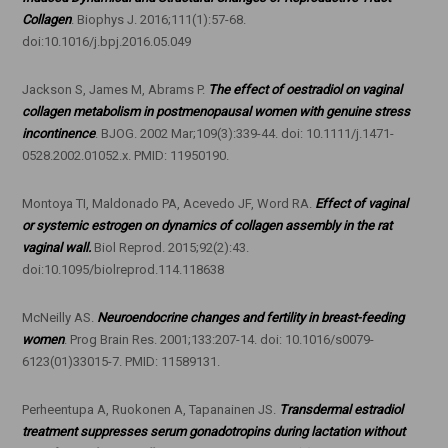
Collagen
. Biophys J. 2016;111(1):57-68.
doi:10.1016/j.bpj.2016.05.049
Jackson S, James M, Abrams P.
The effect of oestradiol on vaginal
collagen metabolism in postmenopausal women with genuine stress
incontinence
. BJOG. 2002 Mar;109(3):339-44. doi: 10.1111/j.1471-
0528.2002.01052.x. PMID: 11950190.
Montoya TI, Maldonado PA, Acevedo JF, Word RA.
Effect of vaginal
or systemic estrogen on dynamics of collagen assembly in the rat
vaginal wall.
Biol Reprod. 2015;92(2):43.
doi:10.1095/biolreprod.114.118638
McNeilly AS.
Neuroendocrine changes and fertility in breast-feeding
women
. Prog Brain Res. 2001;133:207-14. doi: 10.1016/s0079-
6123(01)33015-7. PMID: 11589131.
Perheentupa A, Ruokonen A, Tapanainen JS.
Transdermal estradiol
treatment suppresses serum gonadotropins during lactation without