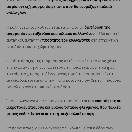
Συνεπώς κολλαγόνο, που
μόλις παρήχθη βρίσκεται τρόπον τινά
σε μία συνεχή ισορροπία με αυτό που θα ονομάζαμε παλαιό
κολλαγόνο
.
Η καλή υγεία του κόλπου εξαρτάται από τη
διατήρηση της
ισορροπίας μεταξύ νέου και παλαιού κολλαγόνου
, αλλά και από
αυτήν καθαυτήν την
ποσότητα του κολλαγόνου
στη στηρικτική
στοιβάδα του τοιχώματός του.
Επί διατάραξης της ισορροπίας αυτής αφενός ο κόλπος χάνει
την ελαστικότητά του, αφετέρου επηρεάζεται αρνητικά η ροή
του αίματος, προς το βλεννογόνο, αφού τα τροφοδοτούντα
αγγεία διέρχονται από την – υπό κανονικές συνθήκες – πλούσια
σε κολλαγόνο στηρικτική στοιβάδα.
Έτσι ο βλεννογόνος λεπταίνει και καθίσταται πιο
ευαίσθητος σε
μικροτραυματισμούς και μικρές τοπικές φλεγμονές, που πολλές
φορές εκδηλώνονται κατά τη σεξουαλική επαφή
.
Επιπροσθέτως, ο βλεννογόνος του κόλπου είναι η έδρα των