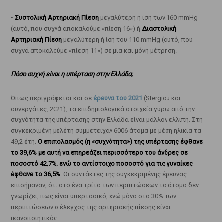
•
Συστολική Αρτηριακή Πίεση
μεγαλύτερη ή ίση των 160 mmHg
(αυτό, που συχνά αποκαλούμε «πίεση 16») ή
Διαστολική
Αρτηριακή Πίεση
μεγαλύτερη ή ίση του 110 mmHg (αυτό, που
συχνά αποκαλούμε «πίεση 11») σε μία και μόνη μέτρηση.
Πόσο συχνή είναι η υπέρταση στην Ελλάδα;
Όπως περιγράφεται και σε
έρευνα του 2021
(Stergiou και
συνεργάτες, 2021), τα επιδημιολογικά στοιχεία γύρω από την
συχνότητα της υπέρτασης στην Ελλάδα είναι μάλλον ελλιπή. Στη
συγκεκριμένη μελέτη συμμετείχαν 6006 άτομα με μέση ηλικία τα
49,2 έτη.
Ο επιπολασμός (η «συχνότητα») της υπέρτασης έφθανε
το 39,6% με αυτή να επηρεάζει περισσότερο του άνδρες σε
ποσοστό 42,7%, ενώ το αντίστοιχο ποσοστό για τις γυναίκες
έφθανε το 36,5%
. Οι συντάκτες της συγκεκριμένης έρευνας
επισήμαναν, ότι στο ένα τρίτο των περιπτώσεων το άτομο δεν
γνωρίζει, πως είναι υπερτασικό, ενώ μόνο στο 30% των
περιπτώσεων ο έλεγχος της αρτηριακής πίεσης είναι
ικανοποιητικός.