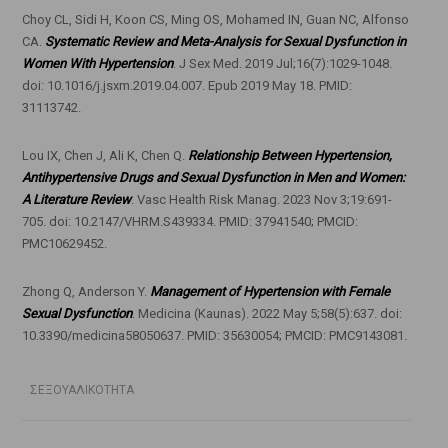
Choy CL, Sidi H, Koon CS, Ming OS, Mohamed IN, Guan NC, Alfonso
CA.
Systematic Review and Meta-Analysis for Sexual Dysfunction in
Women With Hypertension
. J Sex Med. 2019 Jul;16(7):1029-1048.
doi: 10.1016/j.jsxm.2019.04.007. Epub 2019 May 18. PMID:
31113742.
Lou IX, Chen J, Ali K, Chen Q.
Relationship Between Hypertension,
Antihypertensive Drugs and Sexual Dysfunction in Men and Women:
A Literature Review
. Vasc Health Risk Manag. 2023 Nov 3;19:691-
705. doi: 10.2147/VHRM.S439334. PMID: 37941540; PMCID:
PMC10629452.
Zhong Q, Anderson Y.
Management of Hypertension with Female
Sexual Dysfunction
. Medicina (Kaunas). 2022 May 5;58(5):637. doi:
10.3390/medicina58050637. PMID: 35630054; PMCID: PMC9143081.
ΣΕΞΟΥΑΛΙΚΟΤΗΤΑ