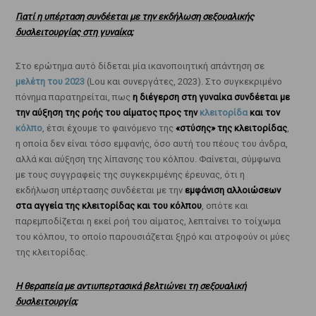
Γιατί η υπέρταση συνδέεται με την εκδήλωση σεξουαλικής
δυσλειτουργίας στη γυναίκα;
Στο ερώτημα αυτό δίδεται μία ικανοποιητική απάντηση σε
μελέτη του 2023
(Lou και συνεργάτες, 2023). Στο συγκεκριμένο
πόνημα παρατηρείται, πως
η διέγερση στη γυναίκα συνδέεται με
την αύξηση της ροής του αίματος προς την
κλειτορίδα
και τον
κόλπο
, έτσι έχουμε το φαινόμενο της
«στύσης» της κλειτορίδας
,
η οποία δεν είναι τόσο εμφανής, όσο αυτή του πέους του άνδρα,
αλλά και αύξηση της λίπανσης του κόλπου. Φαίνεται, σύμφωνα
με τους συγγραφείς της συγκεκριμένης έρευνας, ότι η
εκδήλωση υπέρτασης συνδέεται με την
εμφάνιση αλλοιώσεων
στα αγγεία της κλειτορίδας και του κόλπου
, οπότε και
παρεμποδίζεται η εκεί ροή του αίματος, λεπταίνει το τοίχωμα
του κόλπου, το οποίο παρουσιάζεται ξηρό και ατροφούν οι μύες
της κλειτορίδας.
Η θεραπεία με αντιυπερτασικά βελτιώνει τη σεξουαλική
δυσλειτουργία;