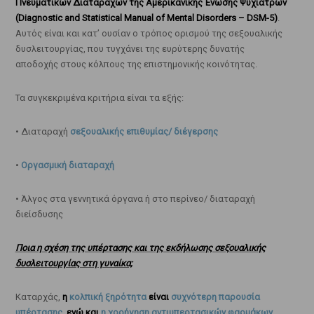
Πνευματικών Διαταραχών της Αμερικανικής Ένωσης Ψυχιάτρων
(Diagnostic and Statistical Manual of Mental Disorders – DSM-5)
.
Αυτός είναι και κατ’ ουσίαν ο τρόπος ορισμού της σεξουαλικής
δυσλειτουργίας, που τυγχάνει της ευρύτερης δυνατής
αποδοχής στους κόλπους της επιστημονικής κοινότητας.
Τα συγκεκριμένα κριτήρια είναι τα εξής:
• Διαταραχή
σεξουαλικής επιθυμίας/ διέγερσης
•
Οργασμική διαταραχή
• Άλγος στα γεννητικά όργανα ή στο περίνεο/ διαταραχή
διείσδυσης
Ποια η σχέση της υπέρτασης και της εκδήλωσης σεξουαλικής
δυσλειτουργίας στη γυναίκα;
Καταρχάς,
η
κολπική ξηρότητα
είναι
συχνότερη παρουσία
υπέρτασης
, ενώ και
η χορήγηση αντιυπερτασικών φαρμάκων