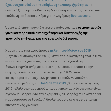
έχει συσχετισθεί με την εκδήλωση κολπικής ξηρότητας
. Η
κολπική ξηρότητα καθιστά τη διείσδυση του πέους στον κόλπο
επώδυνη, οπότε και μιλάμε για τη λεγόμενη
δυσπαρευνία
.
Όμως από επιστημονικά στοιχεία φαίνεται, πως
οι υπερτασικές
γυναίκες παρουσιάζουν συχνότερα και διαταραχές της
ερωτικής επιθυμίας και της ερωτικής διέγερσης
.
Χαρακτηριστικά αναφέρουμε
μελέτη του Μαΐου του 2019
(Ceyhan και συνεργάτες, 2019), στην οποία καταγράφεται, ότι το
ποσοστό των γυναικών, που αναφέρουν σεξουαλική
δυσλειτουργία, ανέρχεται στο 42,1% παρουσία υπέρτασης,
σαφώς μεγαλύτερο από το αντίστοιχο 19,4%, που
καταγράφεται μεταξύ των μη υπερτασικών γυναικών. Οι
συντάκτες μελέτης του
Ιουλίου του 2019
(Choy και συνεργάτες,
2019) εξάλλου, παρατηρούν, πως οι υπερτασικές γυναίκες είναι
σχεδόν 2,8 φορές (για την ακρίβεια 2,789 φορές) πιθανότερο να
παρουσιάσουν σεξουαλική δυσλειτουργία εν σχέσει με τις μη
υπερτασικές γυναίκες.