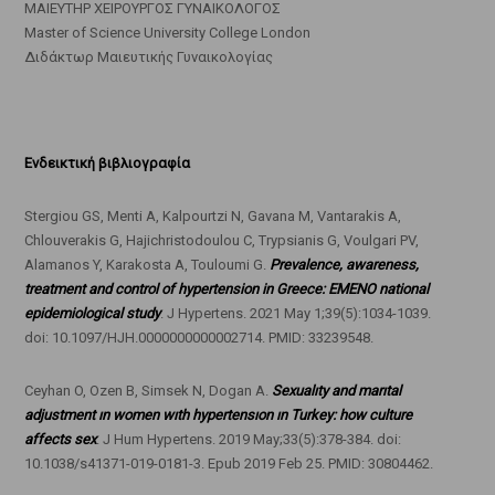
ΜΑΙΕΥΤΗΡ ΧΕΙΡΟΥΡΓΟΣ ΓΥΝΑΙΚΟΛΟΓΟΣ
Master of Science University College London
Διδάκτωρ Μαιευτικής Γυναικολογίας
Ενδεικτική βιβλιογραφία
Stergiou GS, Menti A, Kalpourtzi N, Gavana M, Vantarakis A,
Chlouverakis G, Hajichristodoulou C, Trypsianis G, Voulgari PV,
Alamanos Y, Karakosta A, Touloumi G.
Prevalence, awareness,
treatment and control of hypertension in Greece: EMENO national
epidemiological study
. J Hypertens. 2021 May 1;39(5):1034-1039.
doi: 10.1097/HJH.0000000000002714. PMID: 33239548.
Ceyhan O, Ozen B, Simsek N, Dogan A.
Sexualıty and marıtal
adjustment ın women wıth hypertensıon ın Turkey: how culture
affects sex
. J Hum Hypertens. 2019 May;33(5):378-384. doi:
10.1038/s41371-019-0181-3. Epub 2019 Feb 25. PMID: 30804462.