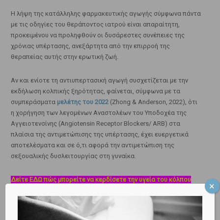
Η λήψη της κατάλληλης φαρμακευτικής αγωγής σύμφωνα πάντα
με τις οδηγίες του θεράποντος ιατρού είναι απαραίτητη,
προκειμένου να προληφθούν οι δυσάρεστες συνέπειες της
χρόνιας υπέρτασης, ανεξάρτητα από την επιρροή της
θεραπείας αυτής στην ερωτική ζωή.
Αν και ενίοτε τη αντιυπερτασική αγωγή συσχετίζεται με την
εκδήλωση κολπικής ξηρότητας, φαίνεται, σύμφωνα με τα
συμπεράσματα
μελέτης του 2022
(Zhong & Anderson, 2022), ότι
η χορήγηση των λεγομένων Αναστολέων του Υποδοχέα της
Αγγειοτενσίνης (Angiotensin Receptor Blockers/ ARB) στα
πλαίσια της αντιμετώπισης της υπέρτασης, έχει ευεργετικά
αποτελέσματα και σε ό,τι αφορά την αντιμετώπιση της
σεξουαλικής δυσλειτουργίας στη γυναίκα.
Δείτε ΕΔΩ πώς μπορείτε να κερδίσετε την υγεία του κόλπου
σας με τους υπερήχους HIFU!
Δείτε ΕΔΩ πώς μπορείτε να κερδίσετε την υγεία του κόλπου