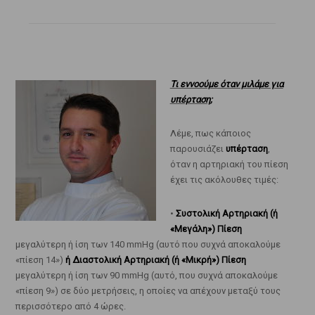
Τι εννοούμε όταν μιλάμε για
υπέρταση;
Λέμε, πως κάποιος
παρουσιάζει
υπέρταση
,
όταν η αρτηριακή του πίεση
έχει τις ακόλουθες τιμές:
•
Συστολική Αρτηριακή (ή
«Μεγάλη») Πίεση
μεγαλύτερη ή ίση των 140 mmHg (αυτό που συχνά αποκαλούμε
«πίεση 14»)
ή Διαστολική Αρτηριακή (ή «Μικρή») Πίεση
μεγαλύτερη ή ίση των 90 mmHg (αυτό, που συχνά αποκαλούμε
«πίεση 9») σε δύο μετρήσεις, η οποίες να απέχουν μεταξύ τους
περισσότερο από 4 ώρες.