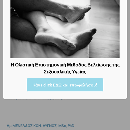
σας δια της έγχυσης με υαλουρονικό οξύ!
Δείτε ΕΔΩ πώς η Ιατρική Κλινική Υπνοθεραπεία (Ύπνωση)
μπορεί να βοηθήσει στην αντιμετώπιση της σεξουαλικής
δυσλειτουργίας και στη δική σας περίπτωση!
Κλείστε ΕΔΩ το ραντεβού σας, για να αντιμετωπίσουμε όποιο
γυναικολογικό θέμα, θέμα εγκυμοσύνης ή θέμα υπογονιμότητας
σας απασχολεί!
Η Ολιστική Επιστημονική Μέθοδος Βελτίωσης της
Σεξουαλικής Υγείας
Διαβάστε ακόμα:
Κάνε click ΕΔΩ και επωφελήσου!
– Υπέρταση και κολπική ξηρότητα
Δρ ΜΕΝΕΛΑΟΣ ΚΩΝ. ΛΥΓΝΟΣ, MSc, PhD