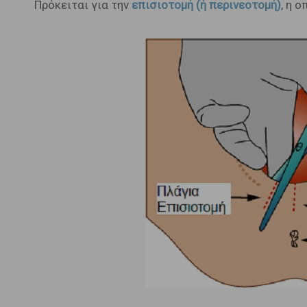
Πρόκειται για την
επισιοτομή (ή περινεοτομή)
, η 