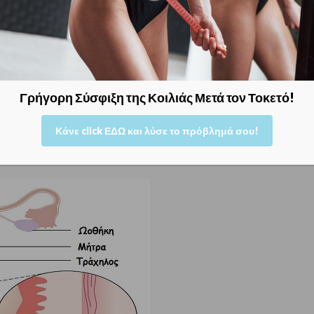
» του κόλπου.
ο βλεννογόνο εντοπίζεται ένα
στρώμα
υποκείμενο
μυϊκό στρώμα
, αποτελούν το
Γρήγορη Σύσφιξη της Κοιλιάς Μετά τον Τοκετό!
ημα αυτό ο κόλπος
διατηρεί το σχήμα και την
ν, που ανευρίσκονται στο στρώμα αυτό
Κάνε click ΕΔΩ και λύσε το πρόβλημά σου!