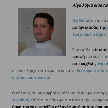
Λίγα λόγια εισαγω
Ο
κόλπος
είναι κα
με την είσοδο της
τραχηλικό στόμιο
.
Στον κόλπο
διεισδ
επαφή
, εντός αυτ
επιτευχθεί
γονιμο
αυτού εξέρχεται το μωρό κατά το
δεύτερο στάδιο 
στάδιο του τοκετού
.
Ο κόλπος, όπως συμβαίνει άλλωστε και με τον οργα
γυναίκας
, τίθεται σε δοκιμασία ένεκα της εγκυμοσ
δομή του να εμφανίζει αλλαγές μετά από τη δοκιμ