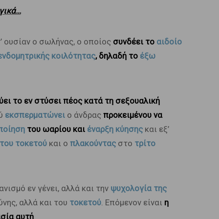
γικά…
τ’ ουσίαν ο σωλήνας, ο οποίος
συνδέει το
αιδοίο
ενδομητρικής κοιλότητας
, δηλαδή το
έξω
ύει το εν στύσει πέος κατά τη σεξουαλική
ού
εκσπερματώνει
ο άνδρας
προκειμένου να
ποίηση
του ωαρίου και
έναρξη κύησης
και εξ’
του τοκετού
και ο
πλακούντας
στο
τρίτο
νισμό εν γένει, αλλά και την
ψυχολογία της
ύνης, αλλά και του
τοκετού
. Επόμενον είναι
η
ασία αυτή
.