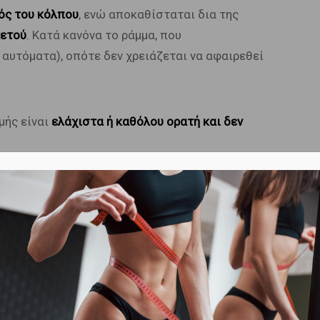
τός του κόλπου
, ενώ αποκαθίσταται δια της
κετού
. Κατά κανόνα το ράμμα, που
 αυτόματα), οπότε δεν χρειάζεται να αφαιρεθεί
μής είναι
ελάχιστα ή καθόλου ορατή και δεν
η διάρκεια του τοκετού στον κόλπο συχνά
σμοί
. Οι οποίοι επίσης αποκαθίστανται άμεσα
ώμα, που ονομάζεται
βλεννογόνος
και θα